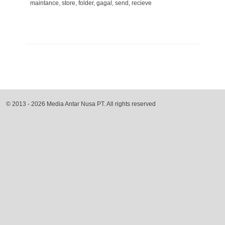
maintance, store, folder, gagal, send, recieve
© 2013 - 2026 Media Antar Nusa PT. All rights reserved